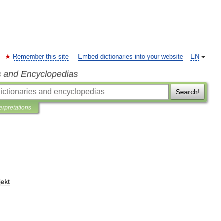
Remember this site
Embed dictionaries into your website
EN
s and Encyclopedias
Search!
terpretations
jekt