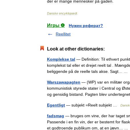
der
er
mange
mennesker
på
gaden
.
Danske
encyklopædi
.
Игры ⚽
Нужен реферат?
Reellitet
Look at other dictionaries:
Komplekse tal
— Definition: Til ethvert punkt
komplekst tal eller et drejet reelt tal . Mæn
beliggende på de reelle tals akse. Sagt… 
Warszawapagten
— (WP) var en militær org
kommunistisk styrede stater i Central og Øs
og gensidig bistand. Pagten blev underteg
Egentligt
— subjekt =Reelt subjekt …
Dansk
fadsmag
— bruges om vine, der har taget sma
Passende i en fin vin, der er bestemt for flas
et godtroende publikum om, at en jævn… 