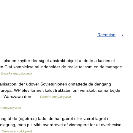
Reemtion
 i planen knytter der sig et abstrakt objekt a, dette a kaldes et
gden C af komplekse tal indeholder de reelle tal som en delmængde
…
Danske encyklopædi
anisation, der udover Sovjetunionen omfattede de dengang
teuropa. WP blev formelt kaldt traktaten om venskab, samarbejde
net i Warszawa den …
Danske encyklopædi
e encyklopædi
g af de (egetræs) fade, de har gæret eller været lagret i.
kelagring, men p.t. vildt overdrevet af vinmagere for at overbevise
…
Danske encyklopædi