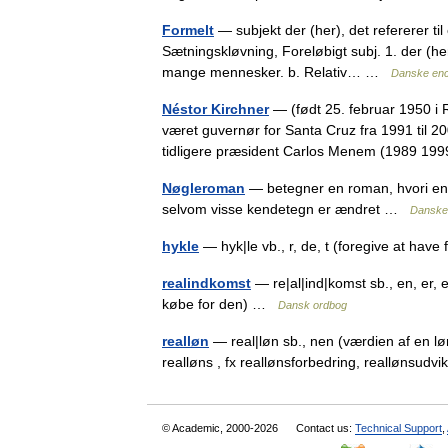
Formelt
— subjekt der (her), det refererer til 
Sætningskløvning, Foreløbigt subj. 1. der (he
mange mennesker. b. Relativ… …
Danske en
Néstor Kirchner
— (født 25. februar 1950 i Ri
været guvernør for Santa Cruz fra 1991 til 2
tidligere præsident Carlos Menem (1989 
Nøgleroman
— betegner en roman, hvori en e
selvom visse kendetegn er ændret …
Danske
hykle
— hyk|le vb., r, de, t (foregive at hav
realindkomst
— re|al|ind|komst sb., en, er,
købe for den) …
Dansk ordbog
realløn
— real|løn sb., nen (værdien af en lø
realløns , fx reallønsforbedring, reallønsud
© Academic, 2000-2026
Contact us:
Technical Support
,