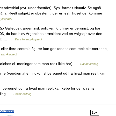
et adverbial (evt. underforstået). Syn. formelt situativ. Se også
r): a. Reelt subjekt er ubestemt: der er fest i huset der kommer
cyklopædi
o Gallegos), argentinsk politiker. Kirchner er peronist, og har
003, da han blev Argentinas præsident ved en valgsejr over den
1999).… …
Danske encyklopædi
ller flere centrale figurer kan genkendes som reelt eksisterende,
 encyklopædi
e følelser el. meninger som man reelt ikke har) …
Dansk ordbog
 erne (værdien af en indkomst beregnet ud fra hvad man reelt kan
n beregnet ud fra hvad man reelt kan købe for den), i sms.
vikling …
Dansk ordbog
Advertising
18+