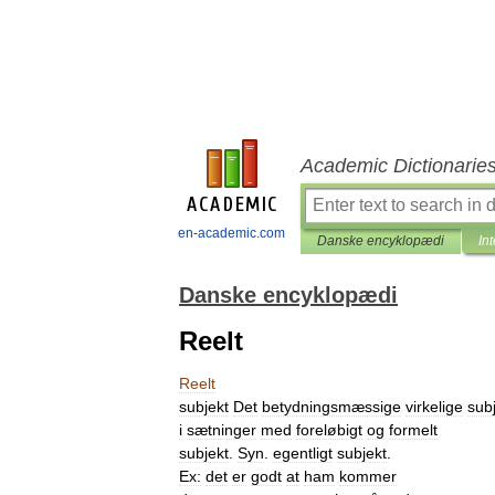
Academic Dictionarie
en-academic.com
Danske encyklopædi
In
Danske encyklopædi
Reelt
Reelt
subjekt
Det
betydningsmæssige
virkelige
sub
i
sætninger
med
foreløbigt
og
formelt
subjekt
.
Syn
.
egentligt
subjekt
.
Ex:
det
er
godt
at
ham
kommer